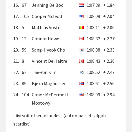
16.
67
Jenning De Boo
1:07.89
+ 1.84
17.
105
Cooper Mcleod
1:08.09
+ 2.04
18.
5
Mathias Vosté
1:08.11
+ 2.06
19.
13
Connor Howe
1:08.32
+ 2.27
20.
59
Sang-Hyeok Cho
1:08.38
+ 2.33
21.
8
Vincent De Haître
1:08.43
+ 2.38
22.
62
Tae-Yun Kim
1:08.52
+ 2.47
23.
85
Bjørn Magnussen
1:08.61
+ 2.56
24.
104
Conor McDermott-
1:08.99
+ 2.94
Mostowy
Liivi sõit otseülekandest (automaatselt algab
stardist):