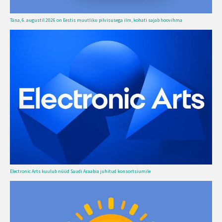
Täna, 6. augustil 2026 on Eestis muutliku pilvisusega ilm, kohati sajab hoovihma
Electronic Arts kuulub nüüd Saudi Araabia juhitud konsortsiumile