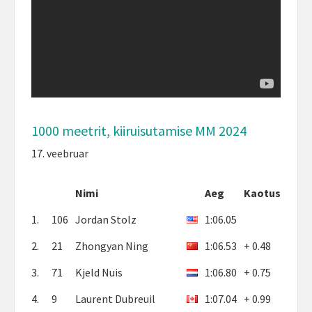
1000 meetrit, kiiruisutamise MM 2024
17. veebruar
Nimi
Aeg
Kaotus
1.
106
Jordan Stolz
1:06.05
2.
21
Zhongyan Ning
1:06.53
+ 0.48
3.
71
Kjeld Nuis
1:06.80
+ 0.75
4.
9
Laurent Dubreuil
1:07.04
+ 0.99