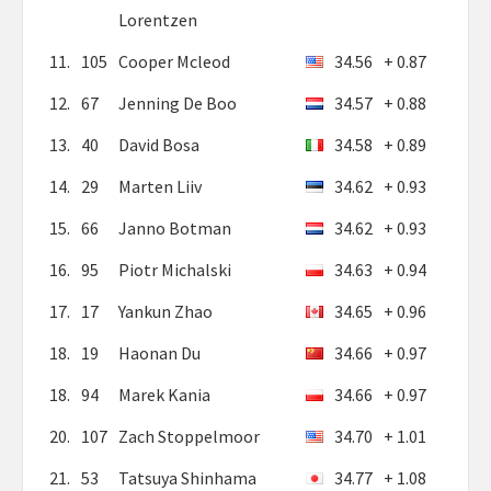
Lorentzen
11.
105
Cooper Mcleod
34.56
+ 0.87
12.
67
Jenning De Boo
34.57
+ 0.88
13.
40
David Bosa
34.58
+ 0.89
14.
29
Marten Liiv
34.62
+ 0.93
15.
66
Janno Botman
34.62
+ 0.93
16.
95
Piotr Michalski
34.63
+ 0.94
17.
17
Yankun Zhao
34.65
+ 0.96
18.
19
Haonan Du
34.66
+ 0.97
18.
94
Marek Kania
34.66
+ 0.97
20.
107
Zach Stoppelmoor
34.70
+ 1.01
21.
53
Tatsuya Shinhama
34.77
+ 1.08