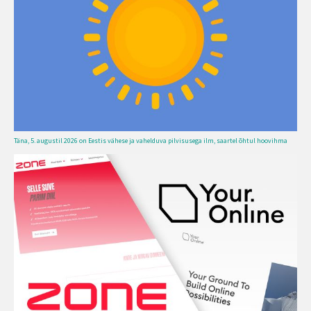
Täna, 5. augustil 2026 on Eestis vähese ja vahelduva pilvisusega ilm, saartel õhtul hoovihma