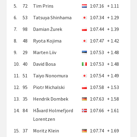
5.
72
Tim Prins
1:07.16
+ 1.11
6.
53
Tatsuya Shinhama
1:07.34
+ 1.29
7.
98
Damian Żurek
1:07.44
+ 1.39
8.
48
Ryota Kojima
1:07.47
+ 1.42
9.
29
Marten Liiv
1:07.53
+ 1.48
10.
40
David Bosa
1:07.53
+ 1.48
11.
51
Taiyo Nonomura
1:07.54
+ 1.49
12.
95
Piotr Michalski
1:07.58
+ 1.53
13.
35
Hendrik Dombek
1:07.63
+ 1.58
14.
84
Håvard Holmefjord
1:07.66
+ 1.61
Lorentzen
15.
37
Moritz Klein
1:07.74
+ 1.69