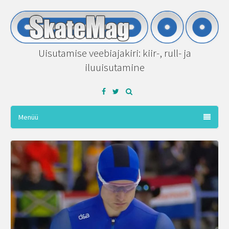
Uisutamise veebiajakiri: kiir-, rull- ja
iluuisutamine
Facebook
Twitter
Menüü