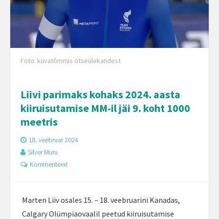
Foto: kuvatõmmis otseülekandest
Liivi parimaks kohaks 2024. aasta
kiiruisutamise MM-il jäi 9. koht 1000
meetris
18. veebruar 2024
Silver Muru
Kommenteeri
Marten Liiv osales 15. – 18. veebruarini Kanadas,
Calgary Olümpiaovaalil peetud kiiruisutamise