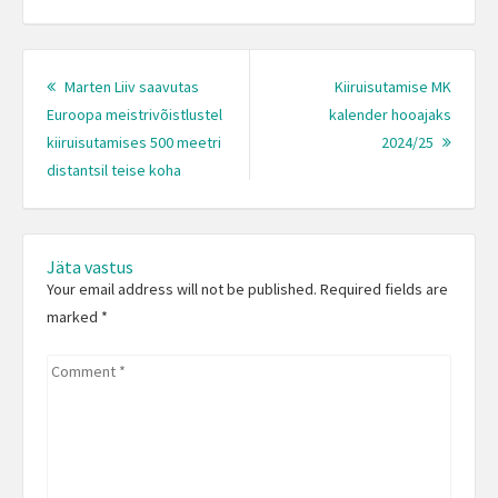
Post
navigation
Marten Liiv saavutas
Kiiruisutamise MK
Euroopa meistrivõistlustel
kalender hooajaks
Next
kiiruisutamises 500 meetri
2024/25
Previous
Post:
distantsil teise koha
post:
Jäta vastus
Your email address will not be published. Required fields are
marked
*
Comment
*