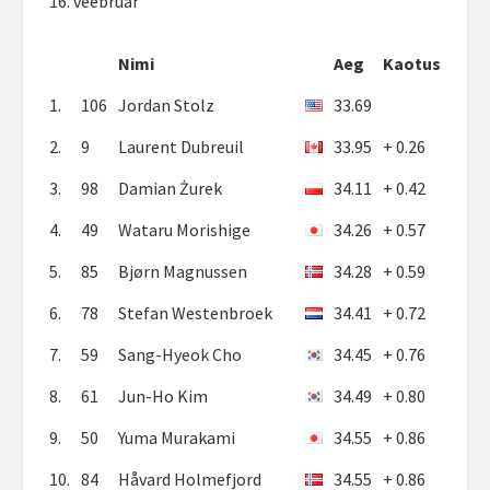
16. veebruar
Nimi
Aeg
Kaotus
1.
106
Jordan Stolz
33.69
2.
9
Laurent Dubreuil
33.95
+ 0.26
3.
98
Damian Żurek
34.11
+ 0.42
4.
49
Wataru Morishige
34.26
+ 0.57
5.
85
Bjørn Magnussen
34.28
+ 0.59
6.
78
Stefan Westenbroek
34.41
+ 0.72
7.
59
Sang-Hyeok Cho
34.45
+ 0.76
8.
61
Jun-Ho Kim
34.49
+ 0.80
9.
50
Yuma Murakami
34.55
+ 0.86
10.
84
Håvard Holmefjord
34.55
+ 0.86