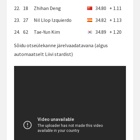
22.
18
Zhihan Deng
34.80
+ 1.11
23.
27
Nil Llop Izquierdo
34.82
+ 1.13
24.
62
Tae-Yun Kim
34.89
+ 1.20
Sõidu otseülekanne järelvaadatavana (algus
automaatselt Liivi stardist)