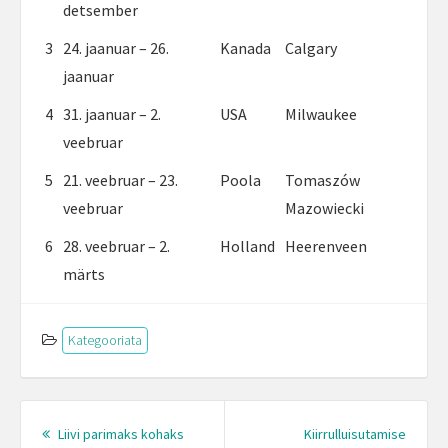
detsember
3
24. jaanuar – 26.
Kanada
Calgary
jaanuar
4
31. jaanuar – 2.
USA
Milwaukee
veebruar
5
21. veebruar – 23.
Poola
Tomaszów
veebruar
Mazowiecki
6
28. veebruar – 2.
Holland
Heerenveen
märts
Kategooriata
Post
navigation
Liivi parimaks kohaks
Kiirrulluisutamise