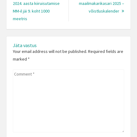
2024. aasta kiiruisutamise
maailmakarikasari 2025 –
Next
MM-il jäi 9. koht 1000
võistluskalender
Previous
Post:
meetris
post:
Jäta vastus
Your email address will not be published. Required fields are
marked
*
Comment
*