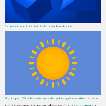
Electronic Arts kuulub nüüd Saudi Araabia juhitud konsortsiumile
Täna, 5. augustil 2026 on Eestis vähese ja vahelduva pilvisusega ilm, saartel õhtul hoovihma
© 2026 SkateMag.ee - Rulluisutamine
|
WordPress Theme:
Semplicemente
by