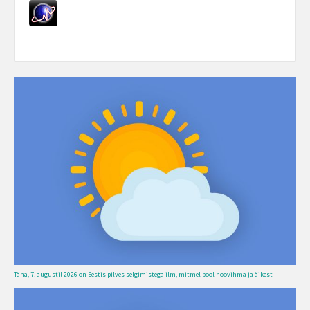
Täna, 7. augustil 2026 on Eestis pilves selgimistega ilm, mitmel pool hoovihma ja äikest