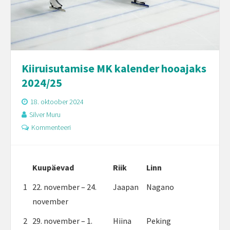
Kiiruisutamise MK kalender hooajaks
2024/25
18. oktoober 2024
Silver Muru
Kommenteeri
Kuupäevad
Riik
Linn
1
22. november – 24.
Jaapan
Nagano
november
2
29. november – 1.
Hiina
Peking