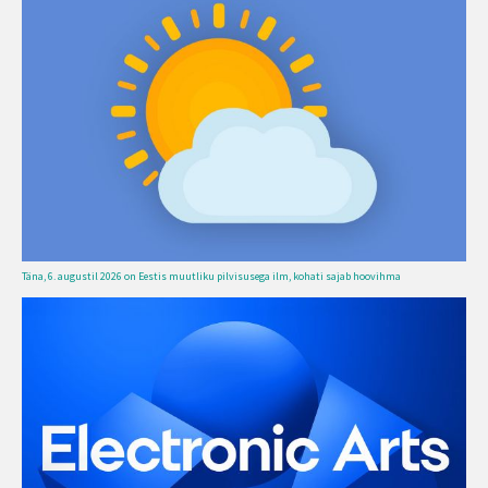
Täna, 6. augustil 2026 on Eestis muutliku pilvisusega ilm, kohati sajab hoovihma