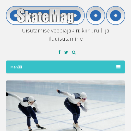
Uisutamise veebiajakiri: kiir-, rull- ja
iluuisutamine
Facebook
Twitter
Menüü