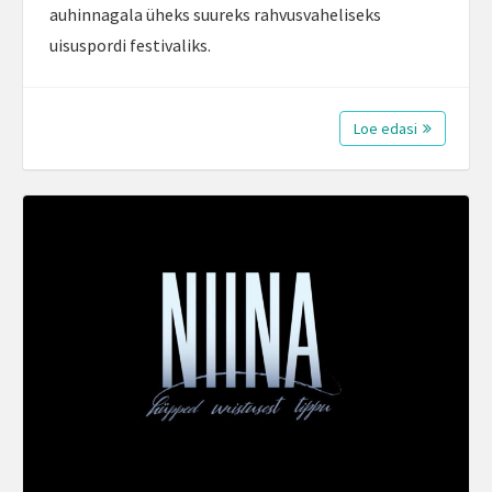
auhinnagala üheks suureks rahvusvaheliseks
uisuspordi festivaliks.
Loe edasi