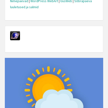
Nimepäevad
|
WordPress WebArt
|
UusWeb
|
Sõbrapäeva
luuletused ja salmid