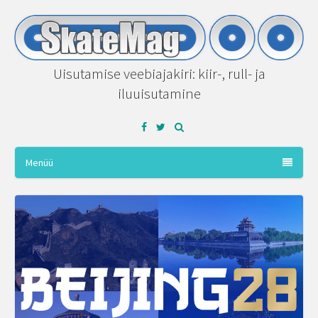
Uisutamise veebiajakiri: kiir-, rull- ja
iluuisutamine
Facebook
Twitter
Menüü