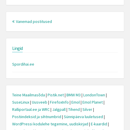
Posts
navigation
Vanemad postitused
Lingid
Spordihai.ee
Teine Maailmasõda
|
Pistik.net
|
BMW M3
|
LondonTown
|
SuseLinux
|
Uusveeb
|
FirefoxInfo
|
Emol
|
Emol Planet
|
Ralliportaal.ee ja WRC
|
Jalgpall
|
Tihend
|
Silver
|
Postiindeksid ja sihtnumbrid
|
Sünnipäeva luuletused
|
WordPressi kodulehe tegemine, uudiskirjad
|
E-kaardid
|