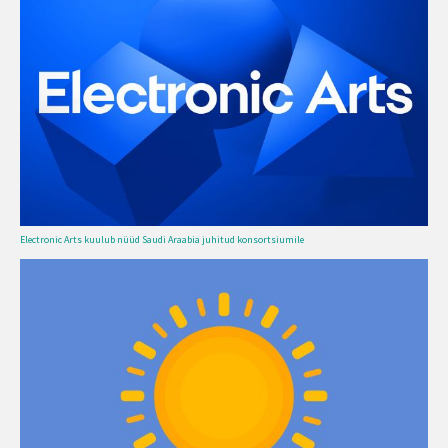
Electronic Arts kuulub nüüd Saudi Araabia juhitud konsortsiumile