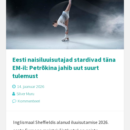
Eesti naisiluuisutajad stardivad täna
EM-il: Petrõkina jahib uut suurt
tulemust
14. jaanuar 2026
Silver Muru
Kommenteeri
Inglismaal Sheffieldis alanud iluuisutamise 2026.