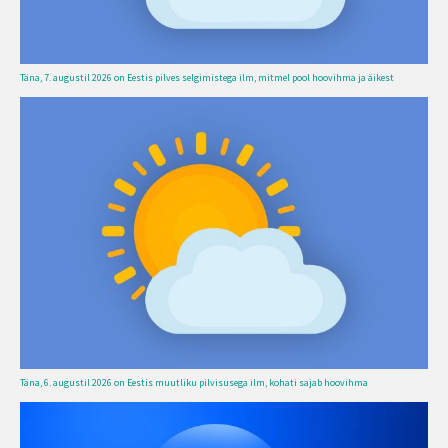
Täna, 7. augustil 2026 on Eestis pilves selgimistega ilm, mitmel pool hoovihma ja äikest
Täna, 6. augustil 2026 on Eestis muutliku pilvisusega ilm, kohati sajab hoovihma