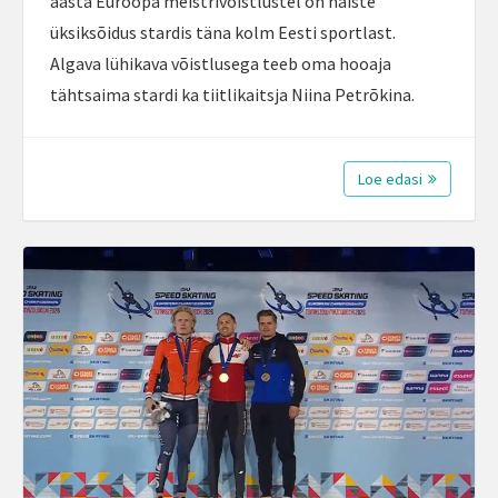
aasta Euroopa meistrivõistlustel on naiste
üksiksõidus stardis täna kolm Eesti sportlast.
Algava lühikava võistlusega teeb oma hooaja
tähtsaima stardi ka tiitlikaitsja Niina Petrõkina.
Loe edasi