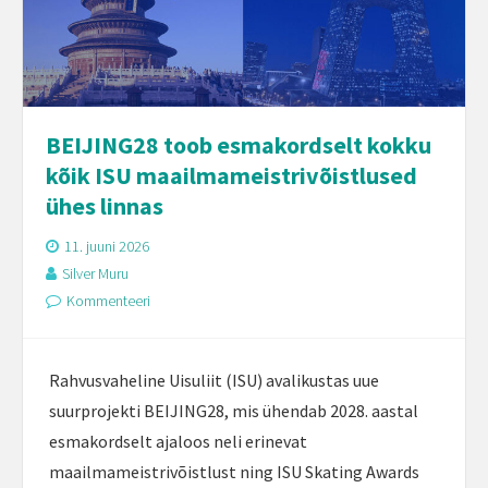
BEIJING28 toob esmakordselt kokku
kõik ISU maailmameistrivõistlused
ühes linnas
11. juuni 2026
Silver Muru
Kommenteeri
Rahvusvaheline Uisuliit (ISU) avalikustas uue
suurprojekti BEIJING28, mis ühendab 2028. aastal
esmakordselt ajaloos neli erinevat
maailmameistrivõistlust ning ISU Skating Awards