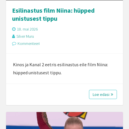
Esilinastus film Niina: hüpped
unistusest tippu
18. mai 2026
Silver Muru
Kommenteeri
Kinos ja Kanal 2 eetris esilinastus eile film Niina:
hüpped unistusest tippu.
Loe edasi