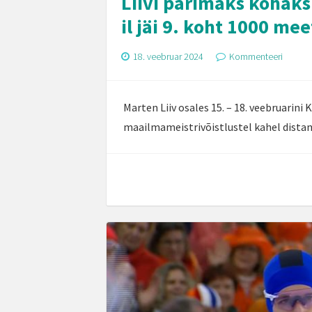
Liivi parimaks kohaks
il jäi 9. koht 1000 mee
18. veebruar 2024
Kommenteeri
Marten Liiv osales 15. – 18. veebruarin
maailmameistrivõistlustel kahel distant