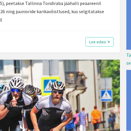
), peetakse Tallinna Tondiraba jäähalli peaareenil
26 ning juunioride karikavõistlused, kus selgitatakse
d.
Loe edasi
Tä
se