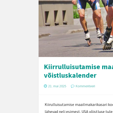
Kiirrulluisutamise ma
võistluskalender
21. mai 2025
Kommenteeri
Kiirulluisutamise maailmakarikasari koo
lähevad neli esimest. USA võistluse tule