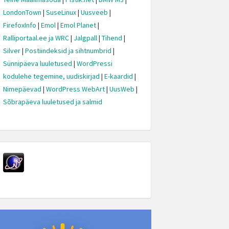
LondonTown
|
SuseLinux
|
Uusveeb
|
FirefoxInfo
|
Emol
|
Emol Planet
|
Ralliportaal.ee ja WRC
|
Jalgpall
|
Tihend
|
Silver
|
Postiindeksid ja sihtnumbrid
|
Sünnipäeva luuletused
|
WordPressi
kodulehe tegemine, uudiskirjad
|
E-kaardid
|
Nimepäevad
|
WordPress WebArt
|
UusWeb
|
Sõbrapäeva luuletused ja salmid