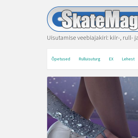
Uisutamise veebiajakiri: kiir-, rull- 
Õpetused
Rulluisuturg
EX
Lehest