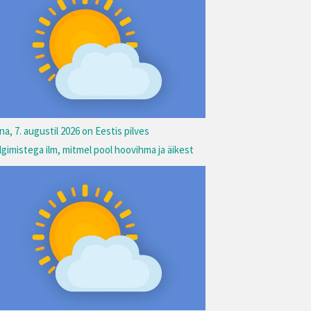
na, 7. augustil 2026 on Eestis pilves
lgimistega ilm, mitmel pool hoovihma ja äikest