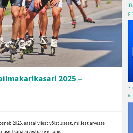
Tä
pi
ailmakarikasari 2025 –
El
ko
sneb 2025. aastal viiest võistlusest, millest arvesse
mused sarja arvestusse ei lähe.