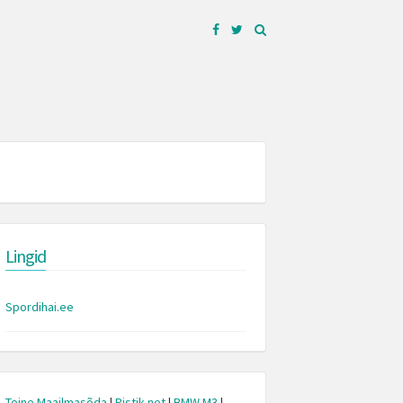
Facebook
Twitter
Lingid
Spordihai.ee
Teine Maailmasõda
|
Pistik.net
|
BMW M3
|