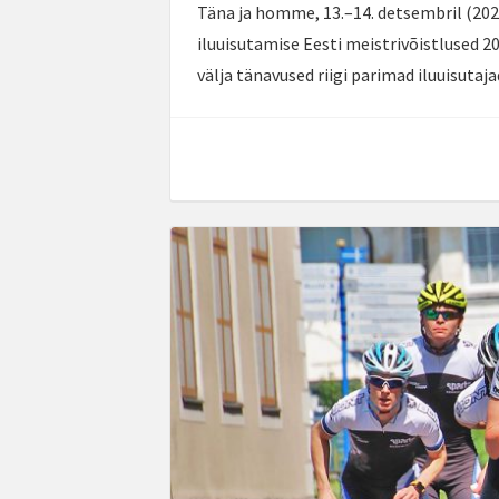
Täna ja homme, 13.–14. detsembril (2025
iluuisutamise Eesti meistrivõistlused 20
välja tänavused riigi parimad iluuisutaja