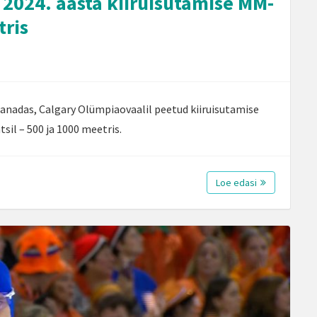
 2024. aasta kiiruisutamise MM-
tris
i Kanadas, Calgary Olümpiaovaalil peetud kiiruisutamise
sil – 500 ja 1000 meetris.
Loe edasi