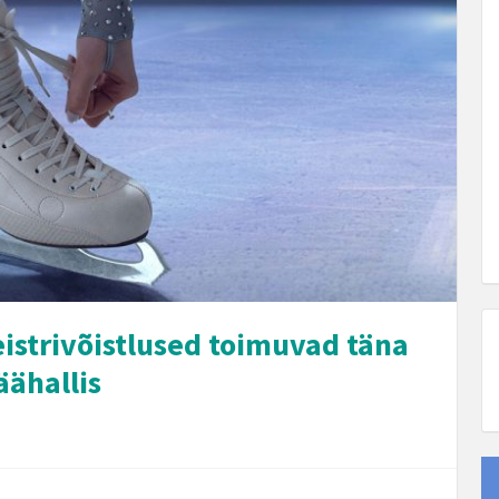
eistrivõistlused toimuvad täna
ähallis