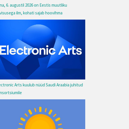
na, 6. augustil 2026 on Eestis muutliku
lvisusega ilm, kohati sajab hoovihma
ectronic Arts kuulub nüüd Saudi Araabia juhitud
nsortsiumile