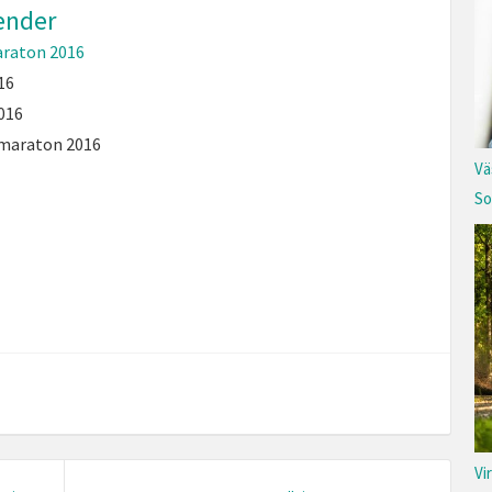
ender
araton 2016
16
2016
umaraton 2016
Vä
So
Vi