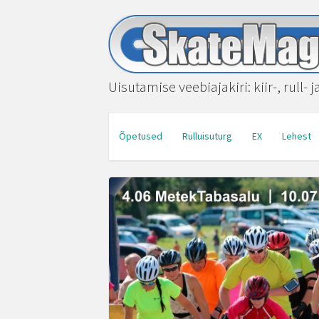
Uisutamise veebiajakiri: kiir-, rull- 
Õpetused
Rulluisuturg
EX
Lehest