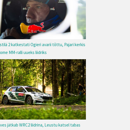
stilä 2 katkestati Ogieri avarii tõttu, Pajari kerkis
ome MM-ralli uueks liidriks
rves jätkab WRC2 liidrina, Leustu katsel tabas