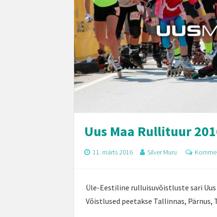
Uus Maa Rullituur 20
11. märts 2016
Silver Muru
Kommen
Üle-Eestiline rulluisuvõistluste sari Uu
Võistlused peetakse Tallinnas, Pärnus, 