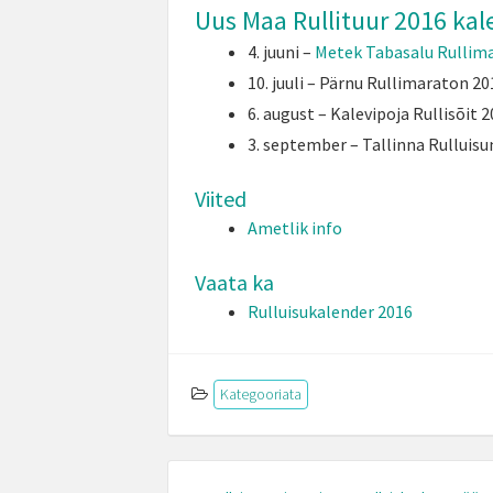
Uus Maa Rullituur 2016 kal
4. juuni –
Metek Tabasalu Rullim
10. juuli – Pärnu Rullimaraton 20
6. august – Kalevipoja Rullisõit 
3. september – Tallinna Rulluis
Viited
Ametlik info
Vaata ka
Rulluisukalender 2016
Kategooriata
Post