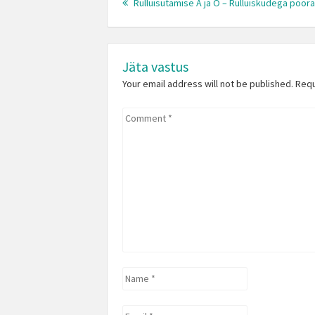
navigation
Rulluisutamise A ja O – Rulluiskudega pöör
Jäta vastus
Your email address will not be published. Req
Comment
*
Name
*
Email