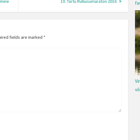
Previous
Next
amine
10. Tartu Rulluisumaraton 2016
fa
post:
Post:
uired fields are marked
*
Vi
võ