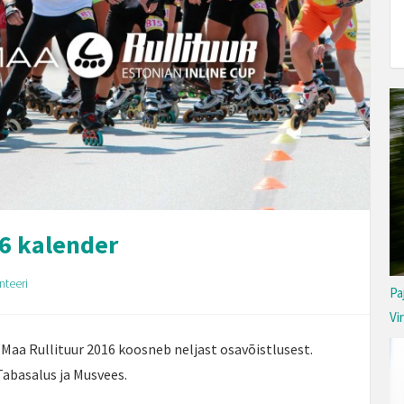
16 kalender
teeri
Pa
Vi
s Maa Rullituur 2016 koosneb neljast osavõistlusest.
Tabasalus ja Musvees.