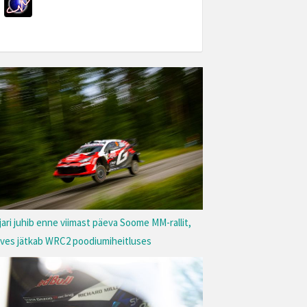
jari juhib enne viimast päeva Soome MM-rallit,
rves jätkab WRC2 poodiumiheitluses