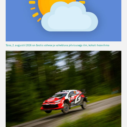
Täna, 2. augustil 2026 on Eestis vähese ja vahelduva pilvisusega ilm, kohati hoovihma