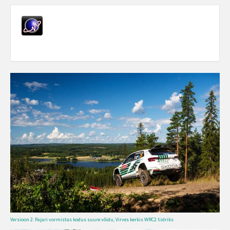
Versioon 2: Pajari vormistas kodus suure võidu, Virves kerkis WRC2 liidriks