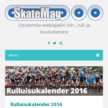
Uisutamise veebiajakiri: kiir-, rull- ja
iluuisutamine
Facebook
Twitter
Menüü
Rulluisukalender 2016