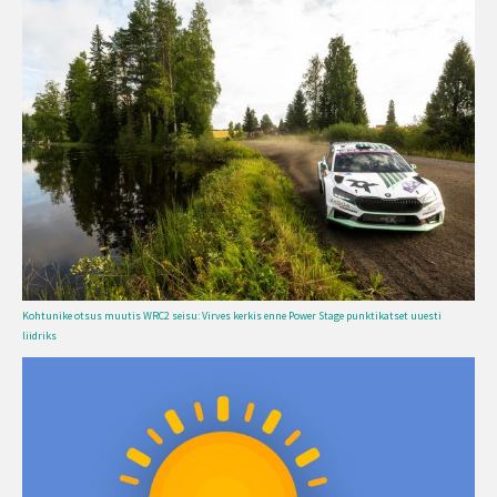
Kohtunike otsus muutis WRC2 seisu: Virves kerkis enne Power Stage punktikatset uuesti
liidriks