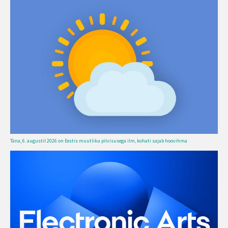
Täna, 6. augustil 2026 on Eestis muutliku pilvisusega ilm, kohati sajab hoovihma