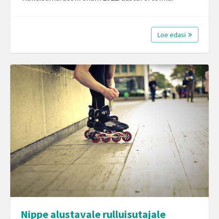
Loe edasi
Nippe alustavale rulluisutajale