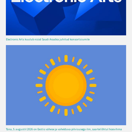
Electronic Arts kuulub nüüd Saudi Araabia juhitud konsortsiumile
Täna, 5. augustil 2026 on Eestis vähese ja vahelduva pilvisusega ilm, saartel õhtul hoovihma