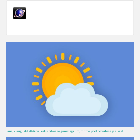
Täna, 7. augustil 2026 on Eestis pilves selgimistega ilm, mitmel pool hoovihma ja äikest