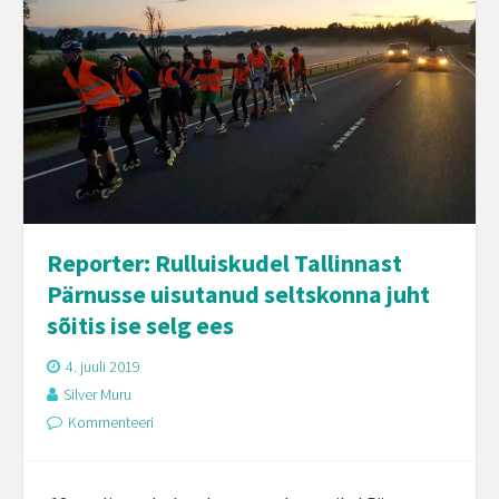
Reporter: Rulluiskudel Tallinnast
Pärnusse uisutanud seltskonna juht
sõitis ise selg ees
4. juuli 2019
Silver Muru
Kommenteeri