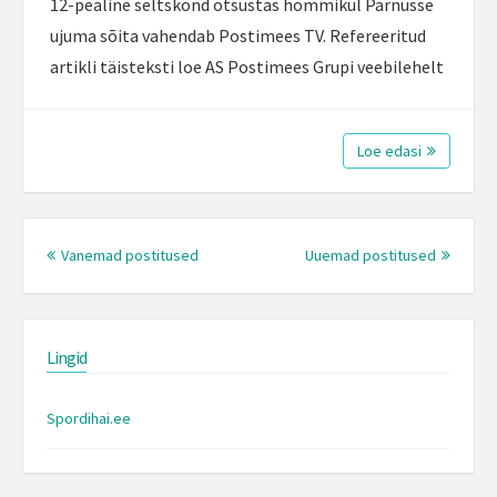
12-pealine seltskond otsustas hommikul Pärnusse
ujuma sõita vahendab Postimees TV. Refereeritud
artikli täisteksti loe AS Postimees Grupi veebilehelt
Loe edasi
Posts
navigation
Vanemad postitused
Uuemad postitused
Lingid
Spordihai.ee