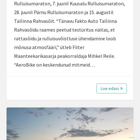
Rulluisumaraton, 7. juunil Kuusalu Rulluisumaraton,
28. juunil Pärnu Rulluisumaraton ja 15. augustil
Tallinna Rahvasõit. “Tänavu Fakto Auto Tallinna
Rahvasõidu raames peetud testüritus näitas, et
rattasõidu ja rulluisuvõistluse ühendamine loob
mõnusa atmosfääri,” ütleb Filter
Maanteekarikasarja peakorraldaja Mihkel Reile.
“AeroBike on keskendunud mitmeid…
Loe edasi