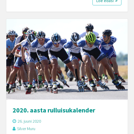
Loe edasi
2020. aasta rulluisukalender
26. juuni 2020
Silver Muru