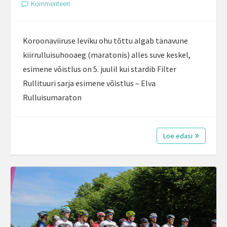
Kommenteeri
Koroonaviiruse leviku ohu tõttu algab tänavune
kiirrulluisuhooaeg (maratonis) alles suve keskel,
esimene võistlus on 5. juulil kui stardib Filter
Rullituuri sarja esimene võistlus – Elva
Rulluisumaraton
Loe edasi