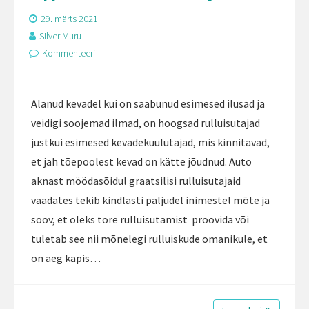
29. märts 2021
Silver Muru
Kommenteeri
Alanud kevadel kui on saabunud esimesed ilusad ja
veidigi soojemad ilmad, on hoogsad rulluisutajad
justkui esimesed kevadekuulutajad, mis kinnitavad,
et jah tõepoolest kevad on kätte jõudnud. Auto
aknast möödasõidul graatsilisi rulluisutajaid
vaadates tekib kindlasti paljudel inimestel mõte ja
soov, et oleks tore rulluisutamist proovida või
tuletab see nii mõnelegi rulluiskude omanikule, et
on aeg kapis…