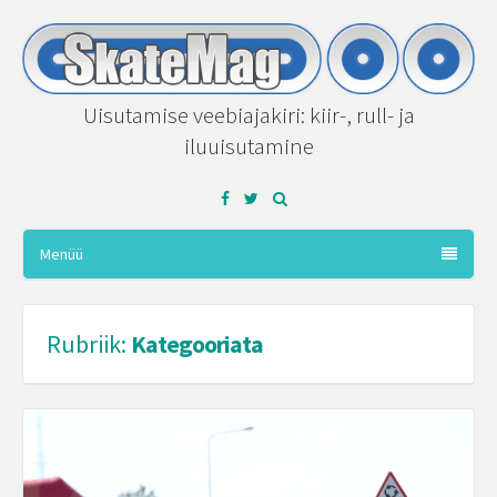
Uisutamise veebiajakiri: kiir-, rull- ja
iluuisutamine
Facebook
Twitter
Menüü
Rubriik:
Kategooriata