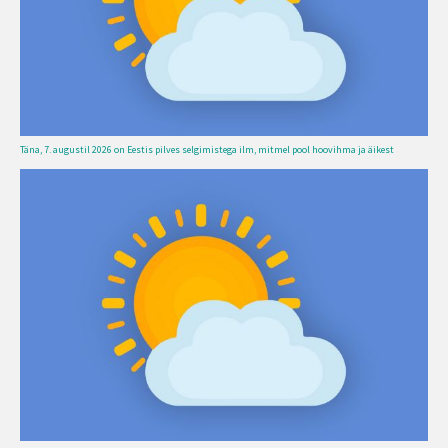
Täna, 7. augustil 2026 on Eestis pilves selgimistega ilm, mitmel pool hoovihma ja äikest