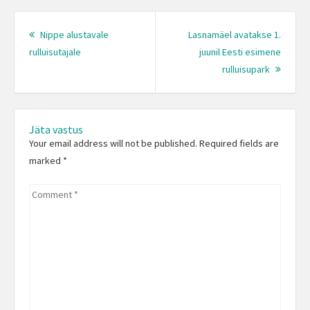
Post
navigation
Nippe alustavale
Lasnamäel avatakse 1.
Previous
rulluisutajale
juunil Eesti esimene
post:
Next
rulluisupark
Post:
Jäta vastus
Your email address will not be published. Required fields are
marked
*
Comment
*