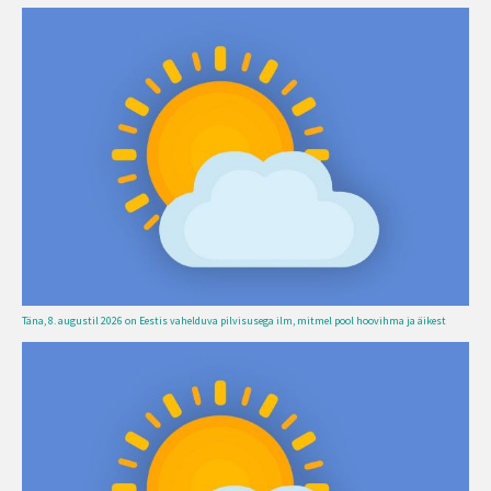
Täna, 8. augustil 2026 on Eestis vahelduva pilvisusega ilm, mitmel pool hoovihma ja äikest