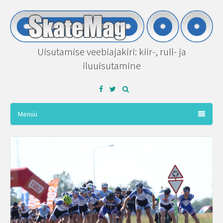
Uisutamise veebiajakiri: kiir-, rull- ja
iluuisutamine
Facebook
Twitter
Menüü