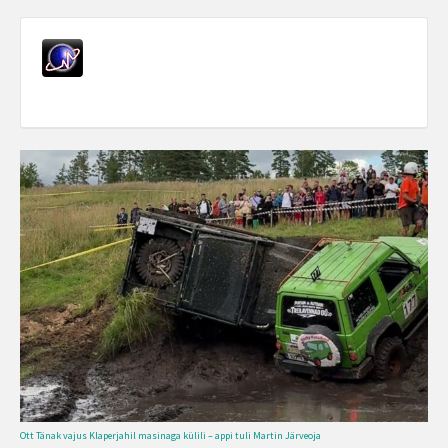
Ott Tänak vajus Klaperjahil masinaga külili – appi tuli Martin Järveoja