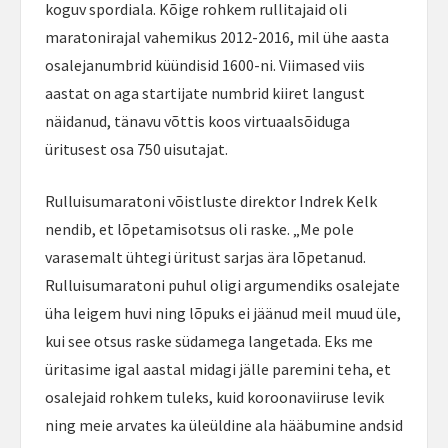
koguv spordiala. Kõige rohkem rullitajaid oli
maratonirajal vahemikus 2012-2016, mil ühe aasta
osalejanumbrid küündisid 1600-ni. Viimased viis
aastat on aga startijate numbrid kiiret langust
näidanud, tänavu võttis koos virtuaalsõiduga
üritusest osa 750 uisutajat.
Rulluisumaratoni võistluste direktor Indrek Kelk
nendib, et lõpetamisotsus oli raske. „Me pole
varasemalt ühtegi üritust sarjas ära lõpetanud.
Rulluisumaratoni puhul oligi argumendiks osalejate
üha leigem huvi ning lõpuks ei jäänud meil muud üle,
kui see otsus raske südamega langetada. Eks me
üritasime igal aastal midagi jälle paremini teha, et
osalejaid rohkem tuleks, kuid koroonaviiruse levik
ning meie arvates ka üleüldine ala hääbumine andsid