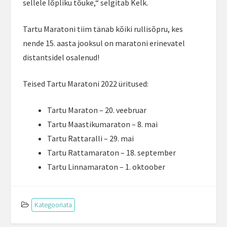
sellele lõpliku tõuke,“ selgitab Kelk.
Tartu Maratoni tiim tänab kõiki rullisõpru, kes
nende 15. aasta jooksul on maratoni erinevatel
distantsidel osalenud!
Teised Tartu Maratoni 2022 üritused:
Tartu Maraton – 20. veebruar
Tartu Maastikumaraton – 8. mai
Tartu Rattaralli – 29. mai
Tartu Rattamaraton – 18. september
Tartu Linnamaraton – 1. oktoober
Kategooriata