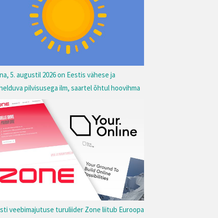
na, 5. augustil 2026 on Eestis vähese ja
helduva pilvisusega ilm, saartel õhtul hoovihma
sti veebimajutuse turuliider Zone liitub Euroopa