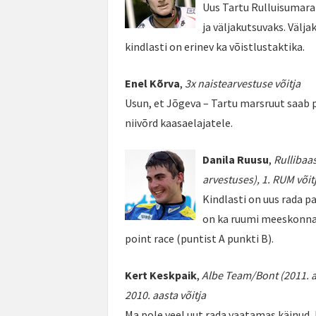
Uus Tartu Rulluisumara
ja väljakutsuvaks. Välja
kindlasti on erinev ka võistlustaktika.
Enel Kõrva
,
3x naistearvestuse võitja
Usun, et Jõgeva – Tartu marsruut saab p
niivõrd kaasaelajatele.
Danila Ruusu
,
Rullibaa
arvestuses), 1. RUM võit
Kindlasti on uus rada 
on ka ruumi meeskonna t
point race (puntist A punkti B).
Kert Keskpaik
,
Albe Team/Bont (2011. a
2010. aasta võitja
Ma pole veel uut rada vaatamas käinud, k