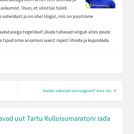
laskumist. Usun, et võistlus tuleb
vaheldust ja on ühel lõigul, mis on positiivne.
uudatusega tegelikult jõuda tahavad selgub alles peale
a tipud oma arvamusi uuest rajast lihvida ja kujundada.
Next
Kuidas vahetad sina laagreid? Kiire viis
Post:
vad uut Tartu Rulluisumaratoni rada