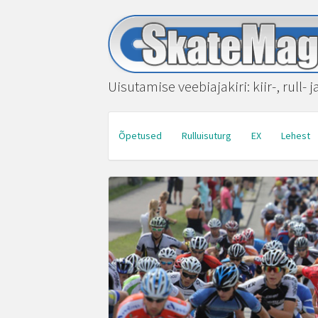
Uisutamise veebiajakiri: kiir-, rull- 
Õpetused
Rulluisuturg
EX
Lehest