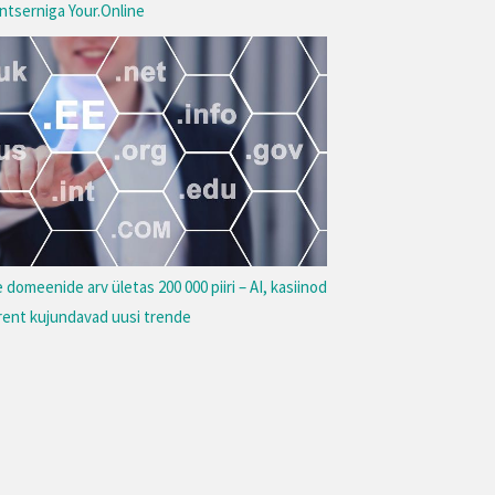
ntserniga Your.Online
e domeenide arv ületas 200 000 piiri – AI, kasiinod
 rent kujundavad uusi trende