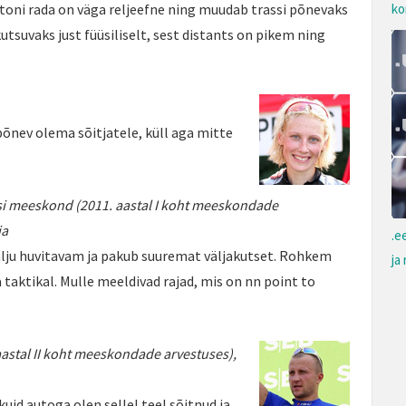
toni rada on väga reljeefne ning muudab trassi põnevaks
ko
kutsuvaks just füüsiliselt, sest distants on pikem ning
õnev olema sõitjatele, küll aga mitte
si meeskond (2011. aastal I koht meeskondade
ja
.e
palju huvitavam ja pakub suuremat väljakutset. Rohkem
ja
aktikal. Mulle meeldivad rajad, mis on nn point to
astal II koht meeskondade arvestuses),
uid autoga olen sellel teel sõitnud ja