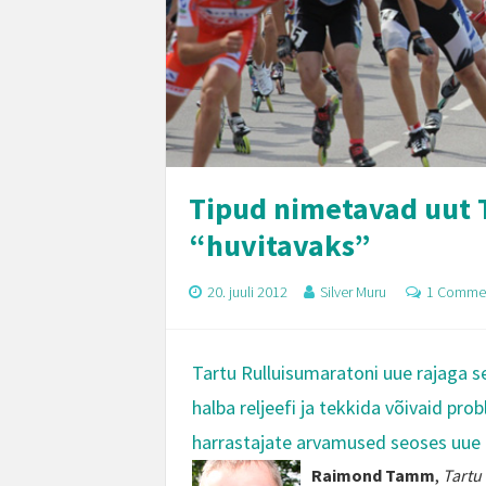
Tipud nimetavad uut 
“huvitavaks”
20. juuli 2012
Silver Muru
1 Comme
Tartu Rulluisumaratoni uue rajaga
se
halba reljeefi ja tekkida võivaid pro
harrastajate arvamused seoses uue 
Raimond Tamm
,
Tartu