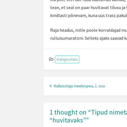
tean, et seal on paar huvitavat tõusu ja 
kindlasti põnevam, kuna uus trass pakub 
Raja headus, mille poole korraldajad m
rulluisumaratoni. Selleks ajaks saavad k
Kategooriata
Post
Previous
navigation
Rulluisutaja meelespea, 1. osa
post:
1 thought on “
Tipud nimeta
“huvitavaks”
”