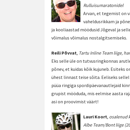
Rulluisumaratonidel
Arvan, et tegemist on v
vaheldusrikkam ja põne
ja kooliaastad möödusid Jõgeval ja selle
võimalus võimalus nostalgitsemiseks.
Reili Põvvat
,
Tartu Inline Team liige, ha
Eks selle üle on tutvusringkonnas arutle
põnev, et kuidas kõik kujuneb. Esiteks o
ühest linnast teise sõita. Eeliseks sellel
püüa ringiga spordipäevanautlejaid kinni
grupist mööduda, mis eelmise aasta rajal
asi on proovimist väärt!
Lauri Koort
,
osalenud k
Albe Team/Bont liige (2