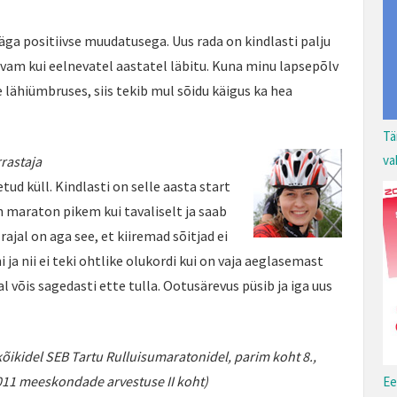
äga positiivse muudatusega. Uus rada on kindlasti palju
vam kui eelnevatel aastatel läbitu. Kuna minu lapsepõlv
 lähiümbruses, siis tekib mul sõidu käigus ka hea
Tä
va
rrastaja
tud küll. Kindlasti on selle aasta start
n maraton pikem kui tavaliselt ja saab
 rajal on aga see, et kiiremad sõitjad ei
 ja nii ei teki ohtlike olukordi kui on vaja aeglasemast
 võis sagedasti ette tulla. Ootusärevus püsib ja iga uus
õikidel SEB Tartu Rulluisumaratonidel, parim koht 8.,
011 meeskondade arvestuse II koht)
Ee