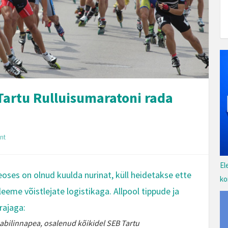
Tartu Rulluisumaratoni rada
nt
El
oses on olnud kuulda nurinat, küll heidetakse ette
ko
bleeme võistlejate logistikaga. Allpool tippude ja
rajaga:
 abilinnapea, osalenud kõikidel SEB Tartu