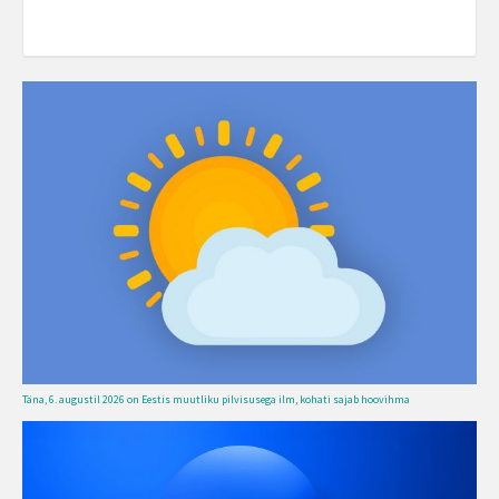
Täna, 6. augustil 2026 on Eestis muutliku pilvisusega ilm, kohati sajab hoovihma