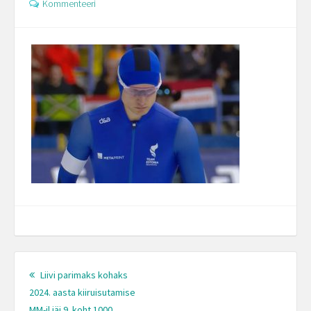
Kommenteeri
Post
navigation
Liivi parimaks kohaks
2024. aasta kiiruisutamise
MM-il jäi 9. koht 1000