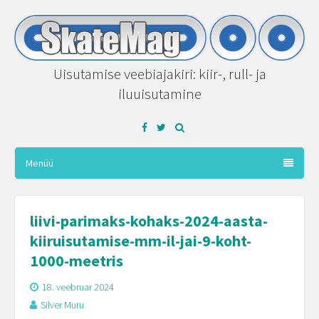
Uisutamise veebiajakiri: kiir-, rull- ja
iluuisutamine
Facebook
Twitter
Menüü
liivi-parimaks-kohaks-2024-aasta-
kiiruisutamise-mm-il-jai-9-koht-
1000-meetris
18. veebruar 2024
Silver Muru