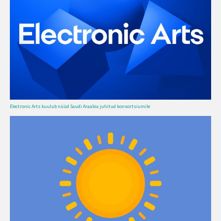
Electronic Arts kuulub nüüd Saudi Araabia juhitud konsortsiumile