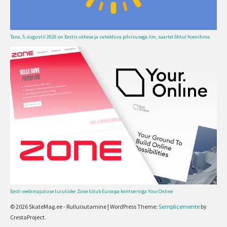
Täna, 5. augustil 2026 on Eestis vähese ja vahelduva pilvisusega ilm, saartel õhtul hoovihma
Eesti veebimajutuse turuliider Zone liitub Euroopa kontserniga Your.Online
© 2026 SkateMag.ee - Rulluisutamine
|
WordPress Theme:
Semplicemente
by
CrestaProject.