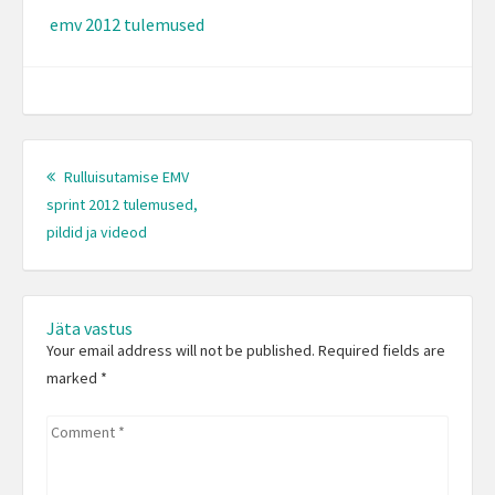
emv 2012 tulemused
Post
navigation
Rulluisutamise EMV
sprint 2012 tulemused,
Previous
pildid ja videod
post:
Jäta vastus
Your email address will not be published. Required fields are
marked
*
Comment
*