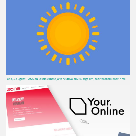
Täna, 5. augustil 2026 on Eestis vähese ja vahelduva pilvisusega ilm, saartel õhtul hoovihma