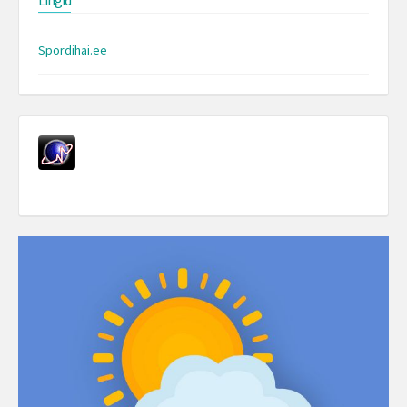
Lingid
Spordihai.ee