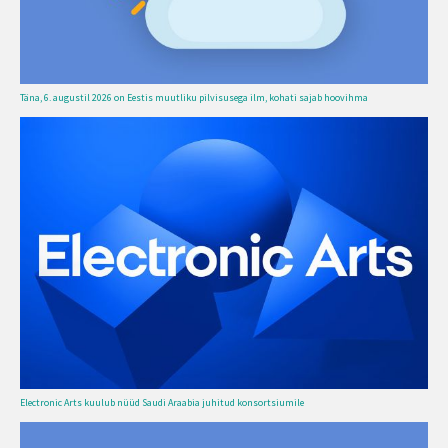
Täna, 6. augustil 2026 on Eestis muutliku pilvisusega ilm, kohati sajab hoovihma
Electronic Arts kuulub nüüd Saudi Araabia juhitud konsortsiumile