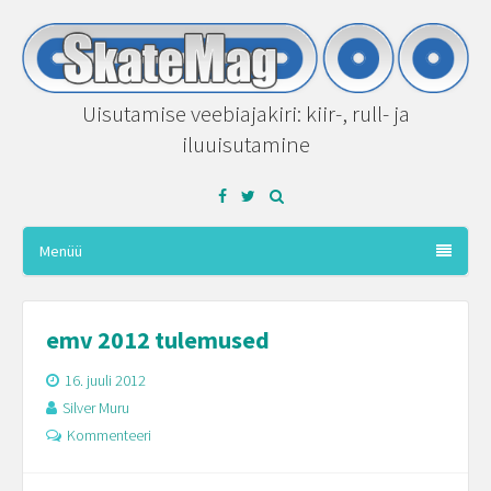
Uisutamise veebiajakiri: kiir-, rull- ja
iluuisutamine
Facebook
Twitter
Menüü
emv 2012 tulemused
16. juuli 2012
Silver Muru
Kommenteeri