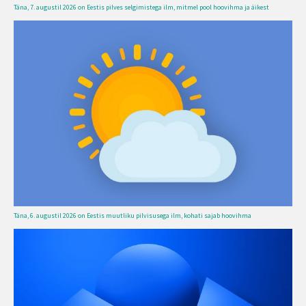
Täna, 7. augustil 2026 on Eestis pilves selgimistega ilm, mitmel pool hoovihma ja äikest
Täna, 6. augustil 2026 on Eestis muutliku pilvisusega ilm, kohati sajab hoovihma