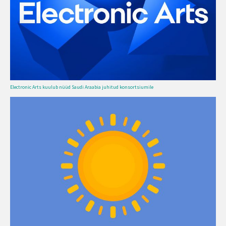
Electronic Arts kuulub nüüd Saudi Araabia juhitud konsortsiumile