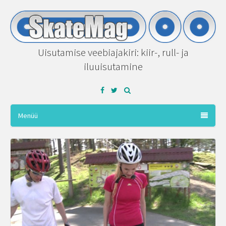
Uisutamise veebiajakiri: kiir-, rull- ja
iluuisutamine
Facebook
Twitter
Menüü