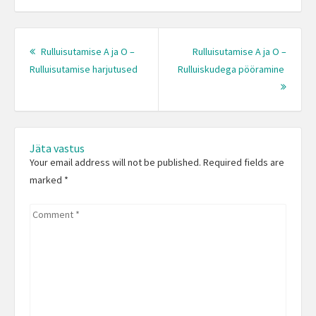
Post
navigation
Rulluisutamise A ja O –
Rulluisutamise A ja O –
Previous
Rulluisutamise harjutused
Rulluiskudega pööramine
post:
Next
Post:
Jäta vastus
Your email address will not be published. Required fields are
marked
*
Comment
*