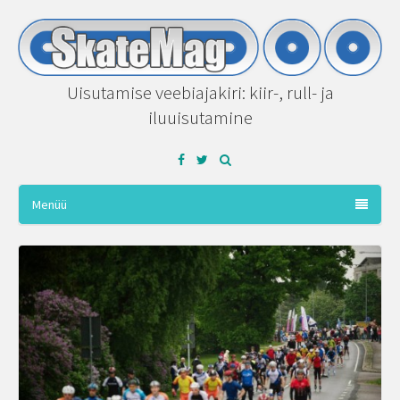
Uisutamise veebiajakiri: kiir-, rull- ja
iluuisutamine
Facebook
Twitter
Menüü