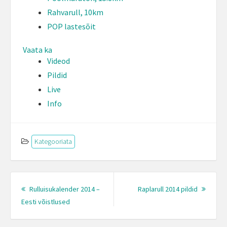
Rahvarull, 10km
POP lastesõit
Vaata ka
Videod
Pildid
Live
Info
Kategooriata
Post
navigation
Next
Rulluisukalender 2014 –
Raplarull 2014 pildid
Previous
Post:
Eesti võistlused
post: