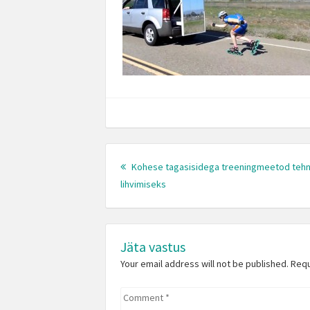
Post
navigation
Kohese tagasisidega treeningmeetod tehn
Previous
lihvimiseks
post:
Jäta vastus
Your email address will not be published. Req
Comment