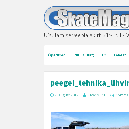
Uisutamise veebiajakiri: kiir-, rull- 
Õpetused
Rulluisuturg
EX
Lehest
peegel_tehnika_lihvi
4. august 2012
Silver Muru
Kommen