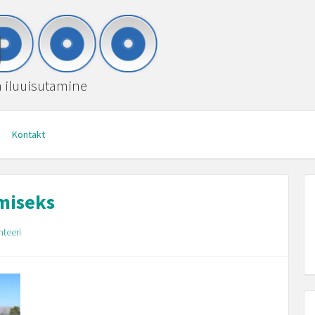
ja iluuisutamine
Kontakt
miseks
teeri