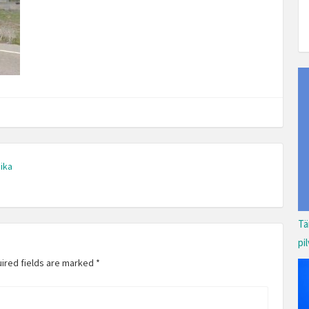
ika
Tä
pi
uired fields are marked
*