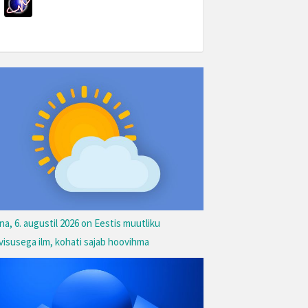
na, 6. augustil 2026 on Eestis muutliku
lvisusega ilm, kohati sajab hoovihma