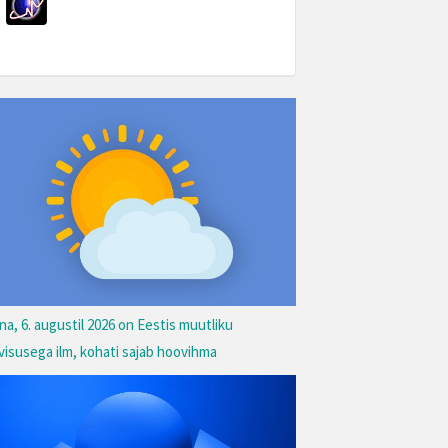
na, 6. augustil 2026 on Eestis muutliku
lvisusega ilm, kohati sajab hoovihma