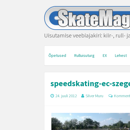
Uisutamise veebiajakiri: kiir-, rull- 
Õpetused
Rulluisuturg
EX
Lehest
speedskating-ec-szege
24. juuli 2012
Silver Muru
Komment