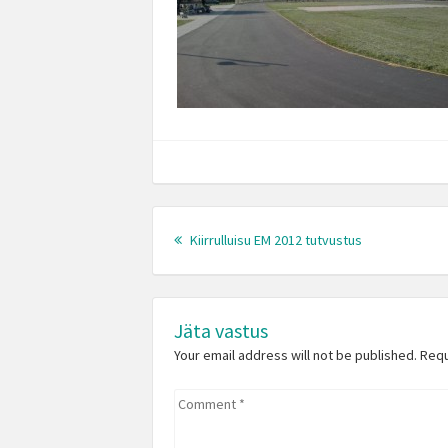
Post
Previous
navigation
Kiirrulluisu EM 2012 tutvustus
post:
Jäta vastus
Your email address will not be published. Req
Comment
*