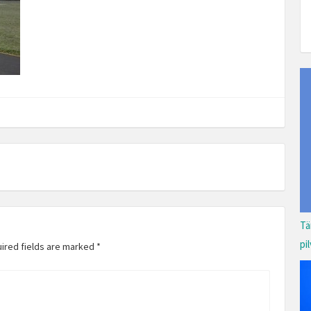
Tä
pi
uired fields are marked
*