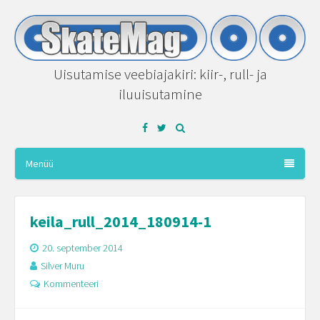
Uisutamise veebiajakiri: kiir-, rull- ja
iluuisutamine
Facebook
Twitter
Menüü
keila_rull_2014_180914-1
20. september 2014
Silver Muru
Kommenteeri