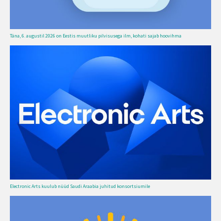
Täna, 6. augustil 2026 on Eestis muutliku pilvisusega ilm, kohati sajab hoovihma
Electronic Arts kuulub nüüd Saudi Araabia juhitud konsortsiumile