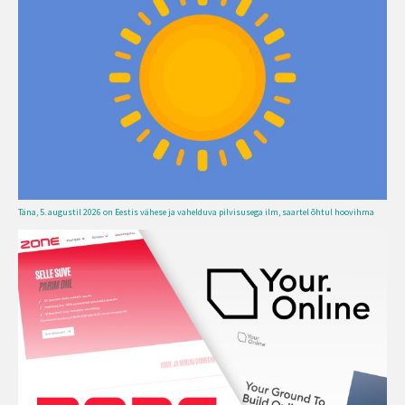
Täna, 5. augustil 2026 on Eestis vähese ja vahelduva pilvisusega ilm, saartel õhtul hoovihma