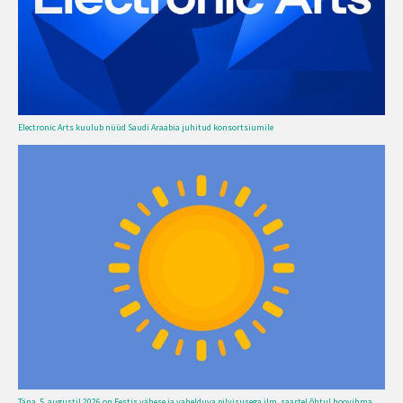
Electronic Arts kuulub nüüd Saudi Araabia juhitud konsortsiumile
Täna, 5. augustil 2026 on Eestis vähese ja vahelduva pilvisusega ilm, saartel õhtul hoovihma