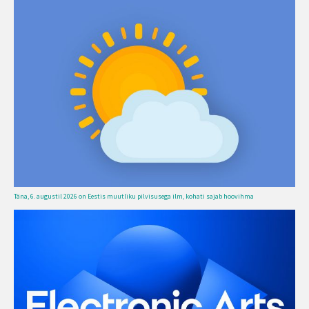
Täna, 6. augustil 2026 on Eestis muutliku pilvisusega ilm, kohati sajab hoovihma