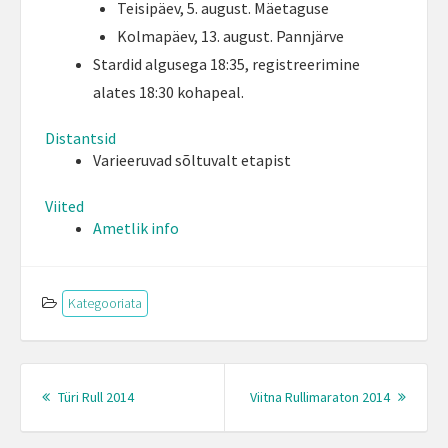
Teisipäev, 5. august. Mäetaguse
Kolmapäev, 13. august. Pannjärve
Stardid algusega 18:35, registreerimine
alates 18:30 kohapeal.
Distantsid
Varieeruvad sõltuvalt etapist
Viited
Ametlik info
Kategooriata
Post
navigation
Previous
Next
Türi Rull 2014
Viitna Rullimaraton 2014
post:
Post: