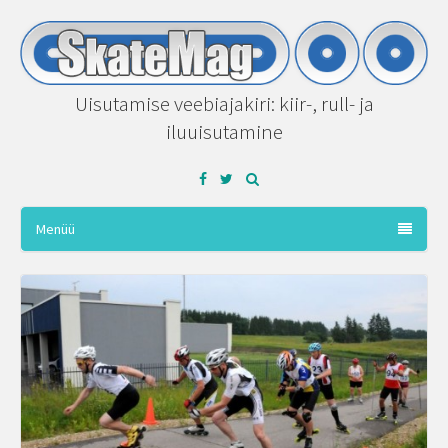
Uisutamise veebiajakiri: kiir-, rull- ja
iluuisutamine
Facebook
Twitter
Menüü