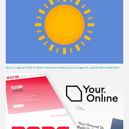
Täna, 5. augustil 2026 on Eestis vähese ja vahelduva pilvisusega ilm, saartel õhtul hoovihma