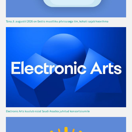
Täna, 6. augustil 2026 on Eestis muutliku pilvisusega ilm, kohati sajab hoovihma
Electronic Arts kuulub nüüd Saudi Araabia juhitud konsortsiumile