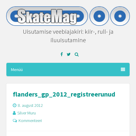
Uisutamise veebiajakiri: kiir-, rull- ja
iluuisutamine
Facebook
Twitter
Menüü
flanders_gp_2012_registreerunud
8. august 2012
Silver Muru
Kommenteeri