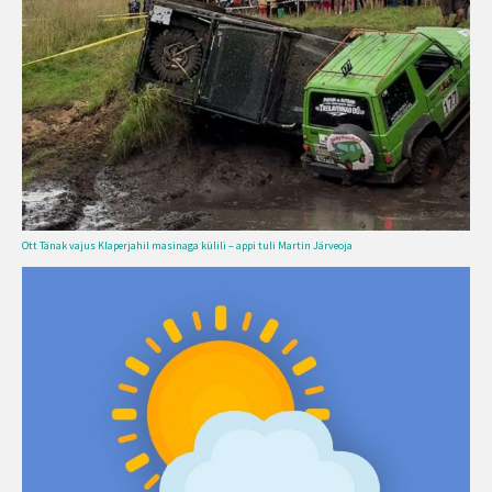
Ott Tänak vajus Klaperjahil masinaga külili – appi tuli Martin Järveoja