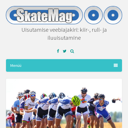
Uisutamise veebiajakiri: kiir-, rull- ja
iluuisutamine
Facebook
Twitter
Menüü