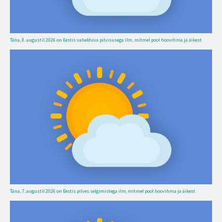
Täna, 8. augustil 2026 on Eestis vahelduva pilvisusega ilm, mitmel pool hoovihma ja äikest
Täna, 7. augustil 2026 on Eestis pilves selgimistega ilm, mitmel pool hoovihma ja äikest