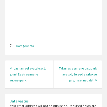
Kategooriata
Post
navigation
Lasnamäel avatakse 1.
Tallinnas esimene uisupark
juunil Eesti esimene
avatud, teised avatakse
Previous
Next
rulluisupark
järgmisel nädalal
post:
Post:
Jäta vastus
Your email address will not be published. Required fields are