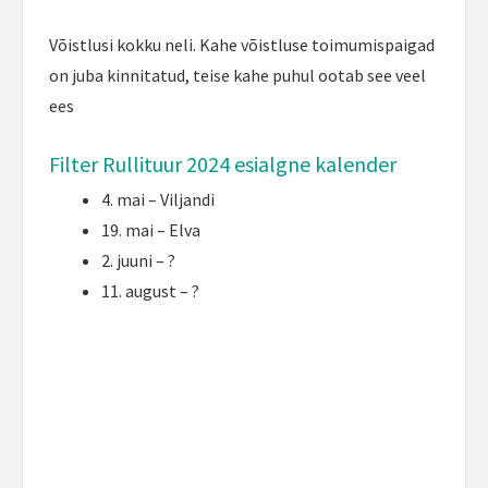
Võistlusi kokku neli. Kahe võistluse toimumispaigad
on juba kinnitatud, teise kahe puhul ootab see veel
ees
Filter Rullituur 2024 esialgne kalender
4. mai – Viljandi
19. mai – Elva
2. juuni – ?
11. august – ?