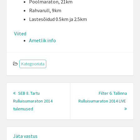
Poolmaraton, 21km
Rahvarull, 9km
Lastesõidud 0.5km ja 2.5km
Viited
Ametlik info
Kategooriata
Post
navigation
SEB 8. Tartu
Filter 6. Tallinna
Rulluisumaraton 2014
Rulluisumaraton 2014 LIVE
Previous
Next
tulemused
post:
Post:
Jäta vastus