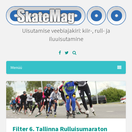
Uisutamise veebiajakiri: kiir-, rull- ja
iluuisutamine
Facebook
Twitter
Menüü
Filter 6. Tallinna Rulluisumaraton