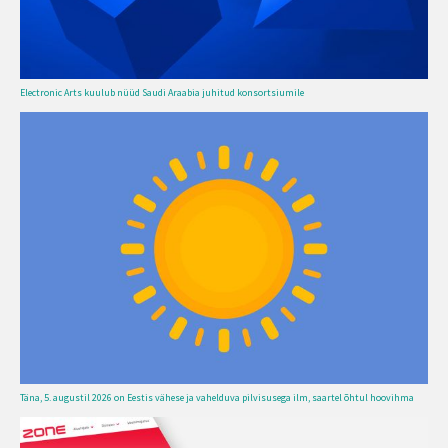
Electronic Arts kuulub nüüd Saudi Araabia juhitud konsortsiumile
Täna, 5. augustil 2026 on Eestis vähese ja vahelduva pilvisusega ilm, saartel õhtul hoovihma