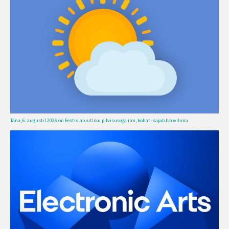
Täna, 6. augustil 2026 on Eestis muutliku pilvisusega ilm, kohati sajab hoovihma