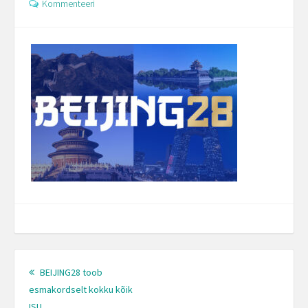
Kommenteeri
Post
navigation
BEIJING28 toob
esmakordselt kokku kõik
ISU