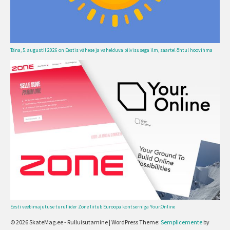
Täna, 5. augustil 2026 on Eestis vähese ja vahelduva pilvisusega ilm, saartel õhtul hoovihma
Eesti veebimajutuse turuliider Zone liitub Euroopa kontserniga Your.Online
© 2026 SkateMag.ee - Rulluisutamine
|
WordPress Theme:
Semplicemente
by