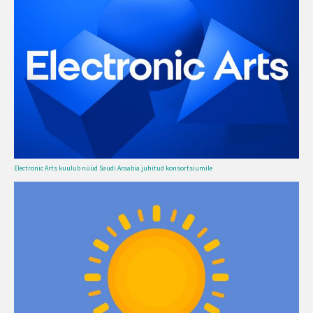
Electronic Arts kuulub nüüd Saudi Araabia juhitud konsortsiumile