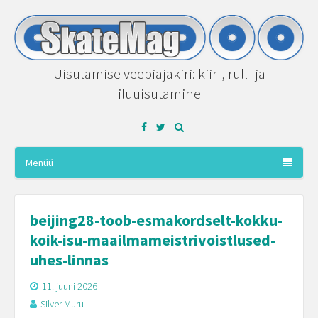
Uisutamise veebiajakiri: kiir-, rull- ja
iluuisutamine
Facebook
Twitter
Menüü
beijing28-toob-esmakordselt-kokku-
koik-isu-maailmameistrivoistlused-
uhes-linnas
11. juuni 2026
Silver Muru