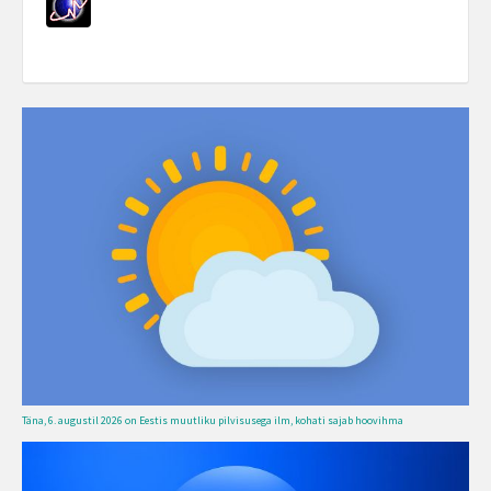
Täna, 6. augustil 2026 on Eestis muutliku pilvisusega ilm, kohati sajab hoovihma