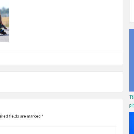
Tä
pi
uired fields are marked
*