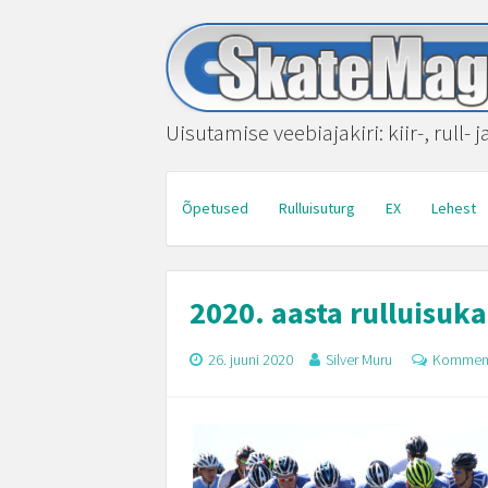
Uisutamise veebiajakiri: kiir-, rull- 
Õpetused
Rulluisuturg
EX
Lehest
2020. aasta rulluisuk
26. juuni 2020
Silver Muru
Komment