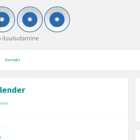
ja iluuisutamine
Kontakt
alender
eeri