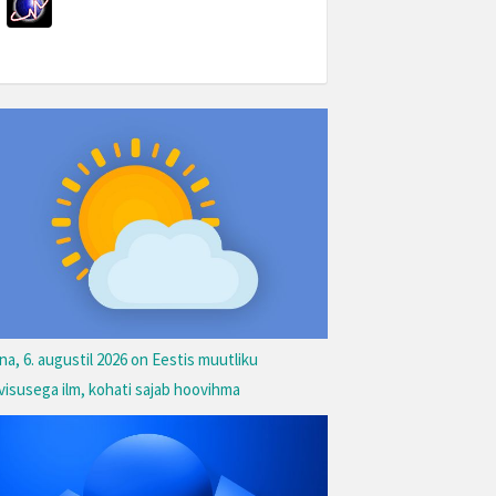
na, 6. augustil 2026 on Eestis muutliku
lvisusega ilm, kohati sajab hoovihma